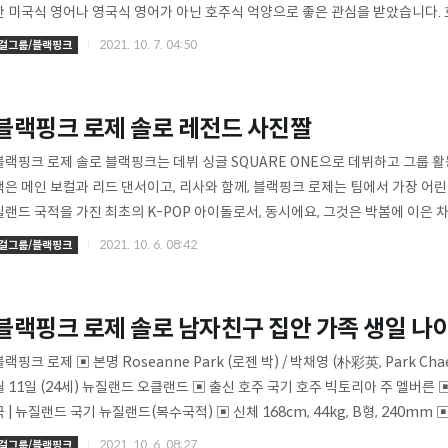
한 미국식 영어나 영국식 영어가 아닌 호주식 억양으로 좋은 관심을 받았습니다. 
비디오와 호주 콘서트 브이로그 비디오에서 로즈의 호주식 영어 발음에 친숙함을
2021. 10. 7. 04:50
걸그룹/블랙핑크
한국인 부모의 자녀로 태어나 호주에서 자랐습니다. 컬투쇼에서, 로제는 자신을 가
라고 말했고, 실제로 그녀는 한국 국적을 가지고 있습니다. 반면에, 태국 멤버인
이 한국계 미국인 2세 로즈에게 곧 해외에 있다고 언급한 적이 있습니다. ..
블랙핑크 로제 솔로 레전드 사진짤
블랙핑크 로제 솔로 블랙핑크는 데뷔 싱글 SQUARE ONE으로 데뷔하고 그룹 활
책은 메인 보컬과 리드 댄서이고, 리사와 함께, 블랙핑크 로제는 팀에서 가장 어린
질랜드 국적을 가진 최초의 K-POP 아이돌로서, 동시에요, 그것은 박봄에 이은 차
로 관심을 끌었습니다. 전체적으로 메인보컬의 포지션, 코성대, 코성대, 코성대, 
2021. 10. 6. 08:42
걸그룹/블랙핑크
그의 위치는 2NE1의 박봄과 꽤 비슷합니다. 블랙핑크 로제의 좋은 영어 실력을 
리와 뛰어난 노래 실력을 가지고 있습니다. 그는 블랙핑크의 정체성을 확립하는데
[블랙핑크] - 블랙핑크 로제의 첫 솔로 데뷔 / 블랙..
블랙핑크 로제 솔로 남자친구 집안 가족 생일 나
블랙핑크 로제 ▣ 본명 Roseanne Park (로젠 박) / 박채영 (朴彩英, Park Chae
월 11일 (24세) 뉴질랜드 오클랜드 ▣ 출신 호주 국기 호주 빅토리아 주 멜버른
국 | 뉴질랜드 국기 뉴질랜드(복수국적) ▣ 신체 168cm, 44kg, B형, 240mm
ice Park)(1993년생) / 반려어 주황이, 반려견 행크(2020년생) ▣ 학력 Canterbu
2021. 10. 6. 08:27
걸그룹/블랙핑크