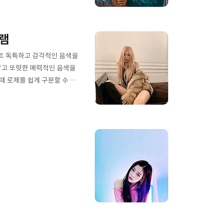
 ▣ 포지션 메인보컬, 리드댄서
램
인먼트 독특하고 감각적인 음색을
맑고 또렷한 매력적인 음색을
때 로제를 쉽게 구분할 수 있
니다. 메인 보컬로서, 로제는
는 역할을 맡고 있습니다.
진 레드 오션 경쟁 속에서,