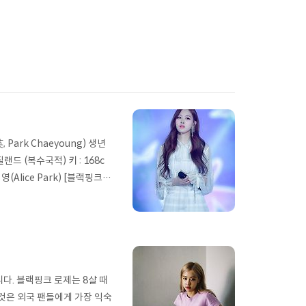
 Park Chaeyoung) 생년
질랜드 (복수국적) 키 : 168c
(Alice Park) [블랙핑크]
KPINK) JISOO 블랙핑크
한민국의 가수이자 배우이며, 걸
다. 블랙핑크 로제는 8살 때
것은 외국 팬들에게 가장 익숙