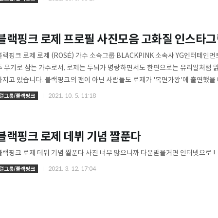
llege (중퇴) ▣ 종교 개신교 ▣ 소속사 YG엔터테인먼트 ▣ 소속그룹 블랙핑크
▣ 데뷔 2016년 블랙핑크 싱글 1집 SQUARE ONE ▣ MBTI ENFP ▣ 취..
블랙핑크 로제 프로필 사진모음 고화질 인스타그
블랙핑크 로제 로제 (ROSÉ) 가수 소속그룹 BLACKPINK 소속사 YG엔터테
주 무기로 삼는 가수로서, 로제는 두뇌가 명랑하면서도 한편으로는 유리알처럼 
가지고 있습니다. 블랙핑크의 팬이 아닌 사람들도 로제가 '복면가왕'에 출연했을 
을 만큼 독특하다, 패널들과 시청자들은 마스크를 쓰는 것은 의미가 없다고 말했습
2021. 10. 5. 11:18
걸그룹/블랙핑크
끈적거리는 음색과 뛰어난 가창력으로 블랙핑크의 음악성의 중심을 확고히 유지하
메인 보컬리스트들이 흔히 요구하는 대량 생산 보컬과 고음의 셔틀과 같은 널리 퍼
로제의 독특함은 듣는 이로 하여금 로제의 노래를 계속 찾게 만드는 매우..
블랙핑크 로제 데뷔 기념 짤푼다
블랙핑크 로제 데뷔 기념 짤푼다 사진 너무 많으니까 다운받을거면 인터넷으로 !
2021. 3. 12. 17:04
걸그룹/블랙핑크