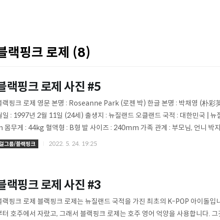
블랙핑크 로제 (8)
블랙핑크 로제 사진 #5
블랙핑크 로제 영문 본명 : Roseanne Park (로젠 박) 한글 본명 : 박채영 (朴彩英,
월일 : 1997년 2월 11일 (24세) 출생지 : 뉴질랜드 오클랜드 국적 : 대한민국 | 뉴
m 몸무게 : 44kg 혈액형 : B형 발 사이즈 : 240mm 가족 관계 : 부모님, 언니 박지영
- 블랙핑크 지수 JISOO 인스타그램 블랙핑크 지수 JISOO 인스타그램 지수(BLAC
2022. 5. 24. 19:25
걸그룹/블랙핑크
지수 인스타그램 ▼ instagram.com/sooyaaa__ 지수(본명: 김지수)는 대
그룹 블랙핑크의 멤버이다. 2011년 7월부터 YG 엔터테인먼트에서 연습 sec..
블랙핑크 로제 사진 #3
블랙핑크 로제 블랙핑크 로제는 뉴질랜드 국적을 가진 최초의 K-POP 아이돌입니
부터 호주에서 자랐고, 그래서 블랙핑크 로제는 호주 영어 억양을 사용합니다. 그