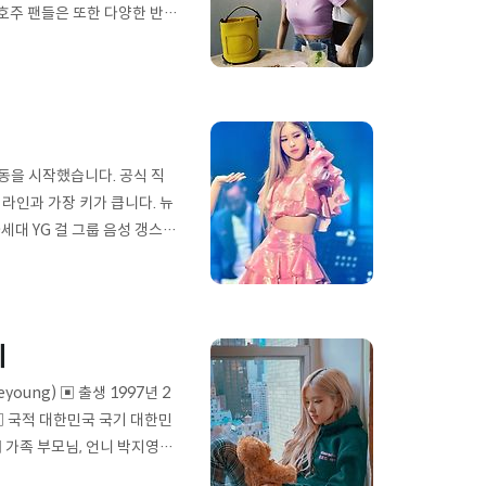
호주 팬들은 또한 다양한 반응
 표현합니다. 뉴질랜드에서
리키며 "100% 한국인"이
 유튜브의 아이콘 리사는 한국
동을 시작했습니다. 공식 직
 라인과 가장 키가 큽니다. 뉴
세대 YG 걸 그룹 음성 갱스터
코성대, 코성대 등이 있습니다.
포함해서요. 그의 독특한 목소
 크게 기여하는 멤버입니다.
이
young) ▣ 출생 1997년 2
 ▣ 국적 대한민국 국기 대한민
 ▣ 가족 부모님, 언니 박지영(A
ry Girls' Secondary Co