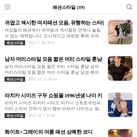
패션스타일 (39)
귀엽고 섹시한 여자패션 모음, 유행하는 스타일과 섹시함을 
여성들의 패션에서 귀여움과 섹시함은 언제나 놓칠
수 없는 매력입니다. 도시적이고 세련된 룩에 귀여운
요소를 더해보는 것도 매력적이지만, 당당한 섹시함
2023. 7. 30. 20:52
패션스타일
을 가미한 패션도 눈길을 사로잡을 수 있습니다. 이
제 여러분에게 유행하는 귀엽고 섹시한 여자패션 아
남자 머리스타일 모음 짧은 머리 스타일 훈남
이템들을 소개합니다. 1. 미니 원피스 - "단아하게 간
편한 섹시함" 미니 원피스는 여성들의 영원한 클래식
남자 머리스타일 모음 짧은 머리 스타일 훈남 남자
입니다. 특히 블랙 컬러의 미니 원피스는 우아한 분
머리스타일 모음 짧은 머리 스타일 훈남 남성 헤어스
위기를 연출하면서도 단호하고 섹시한 느낌을 줄 수
타일 종류로는 크게 댄디컷, 투블럭컷, 리젠트컷, 포
2022. 11. 21. 03:10
패션스타일
있습니다. 슬림한 실루엣과 허리를 강조하는 디자인
마드 등이 있다. 먼저 댄디컷은 앞머리를 일자로 자
으로 여성의 아름다움을 더욱 돋보이게 해줍니다. 귀
르고 옆머리와 뒷머리를 단정하게 정리하여 깔끔한
여운 소매 디테일이 더해진 미니 원피스는 당신의 매
라치카 시미즈 구두 쇼핑몰 1996년생 나이 키 ESFP 프로필 
느낌을 주는 컷이다. 주로 이마가 넓은 사람에게 잘
력을 한층 업그레이드할 것입니다. 2. 크롭 탑 - "자신
어울리며 얼굴형이 갸름할수록 좋다. 다음으로 투블
라치카 시미즈 라치카 시미즈 비키니 스트릿우먼파
감 넘치는 포인트" 귀여운 패션에 섹시함을 더하고
럭컷은 윗머리와 아랫머리 길이 차이를 두어 두 개의
이터 스우파 안무가 댄서 멤버 라치카 시미즈는 엠넷
싶다..
블럭 형태로 나누는 커트 방식이다. 전체적으로 깔끔
댄스 서바이벌 댄스 프로그램인 스트리트 우먼 파이
2021. 10. 5. 11:08
패션스타일
하고 시원한 느낌을 주며 이목구비가 뚜렷한 사람에
터에 출연한 후 많은 관심을 받고 있습니다. 시미즈
게 잘 어울린다. 마지막으로 리젠트컷은 앞머리를 위
는 안무를 만들면서 멋진 춤을 보여주었지만, 메인
로 올려 이마를 드러내는 스타일로 깔끔하면서도 세
화이트×그레이의 여름 패션 상쾌한 코디
댄서는 빼앗겼습니다. 오늘은 댄서 시미즈에 대해 알
련된 이미지를 연출한다. 다만 직모이거나 모발이 굵