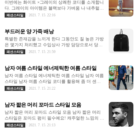
아보겠습니다. 저의 현재 직업은 댄서 겸 댄스 강사
이번에는 화이트 ×그레이의 상쾌한 코디를 소개합니
으면 관리가 어려울 수 있으니 펌 시술을 함께 받는
이며, 크루 라치카의 멤버입니다. 유명한 가수 보아
다. 그레이의 아이템은 블랙보다 가벼움 나 내추럴
것이 좋다.
와 청아가 안무를 기획하고 가수들의 백댄서로 활동
감이 나는 것으로 시즌의 유행 패션을 만들기 쉬운
2021. 7. 15. 22:16
패션스타일
했다고 합니다. 그리고 그들은 또한 댄스 아카데미에
초보들에게도 추천하는 칼라. 화이트의 아이템과 조
서 학생들을 가르칩니다. 시미즈라는 예명은 심희정
합함으로써 보다 시원한 인상을 주는 것에 여름 다움
이라는 뜻이지만, 그녀의 친구들은 그녀를 시미라고
부드러운 양 가죽 배낭
도 도입됩니다 자연스러운 화이트×그레이×실버의
부르고 시미즈라고 이름 지었습니다. 댄스 강사가 될
조합 흰색 민소매 톰스에 회색 가우초 팬츠를 맞춘
특별한 존재감을 느끼게 한다 그동안도 질 높은 가방
수 있는 기회는 댄스 학원에서 학생들을 가르치고 몇
가벼운 캐주얼 스타일입니다. 발밑에서는 오픈 투 샌
은 몇가지 처리했고 수입상사 가방 담당으로서 당신
몇 학원에서 강사..
들에서 러프 감을 도입하고 있어 화이트 ×은색 바카
가방 브랜드도 봤습니다. 근데 뭐가 다릅니다. 다만
2021. 7. 15. 21:59
패션스타일
라 토트 백의 광택이 엑센트가 되어 있군요. 상큼과
질이 높을 뿐 아니라 디자인이 좋은 뿐만 아니라 뭔
상큼한 스타일링으로 완성되고 있습니다. 어른스럽
가 특별한 분위기가 있습니다. 쇠가죽 나파식 편성
게, ZARA 여자 스타일 화이트의 소매 프릴 톱스에
남자 여름 스타일 에너제틱한 여름 스타일
등도 있지만 역시 양 가죽의 부드러움과 질감은 색다
비쳐 회색 태울 치마를 맞춘 시원한 페미닌 스타일입
릅니다. 깊이가 있지만 답답함은 느껴지지 않는 절묘
남자 여름 스타일 에너제틱한 여름 스타일 남자 여름
니다. 사뿐히 감 있는 아이템을 사용한 자연스러운
한 염색에 츠아츠아스의 세련됨을 느낍니다. 안쪽에
스타일 남자 여름 스타일 코디를 활용해 좀 더 센스
인상의 인기가 패..
는 네이비의 양 가죽을 이어 있으므로 엷어서 내구성
있는 남성 스타일 좋아지는 클래식 캐주얼 아이템✨
2021. 7. 15. 21:22
패션스타일
과 내 다중성을 걱정 한다고 생각할지도 모르지만 일
40대, 50대 남자의 반바지+셔츠 코디(#30대 남자 코
체의 걱정은 필요 없습니다. 단순한 고지식한 배낭에
디 #40대 남자 코디) 남자 여름 스타일 코디/남자 여
불과한데, 이 존재감은 뭘까요? 스스로 수입하고 판
남자 짧은 머리 포마드 스타일 모음
름옷 코디 푹푹 찌는 더운 날엔 스타일도 중요하지만
매하고 여기까지 극찬하는 것은 조금 쑥스럽다인데
남녀노소 할 것 없이 일단 시원하게 입는 것이 최고
남자 짧은 머리 포마드 스타일 모음 남자 짧은 머리
정말 훌륭합니다. 화상에서는 전해지는 베지 않겠지
입니다. 남자들이 여름에 무조건 해야하는 관리 요즘
스타일은 포마드 펌이 필수예요! 캐주얼한 느낌의 올
만 그림을 보..
남자 바지 스타일 1분 정리 나만을 위한 블랙, 느낌
림머리를 하려면 어떤 스타일로 해야지 잘 어를 릴까
2021. 7. 15. 21:13
패션스타일
있는 남자들의 스타일답답한 머리를 상쾌하게 연출
고민이 되더라고요. 짧은 머리에서 남자 포마드 파마
할 수 있는 남자 화이트 블론드! 올여름 미리 보는 남
깔끔하죠(#남자 짧은 머리 #남자 포마드 파마) / 남자