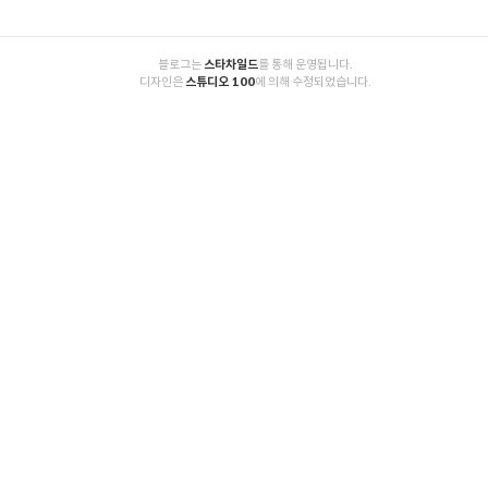
인 야구 선수 이의리의 프로필을 알아보기 위해, 그
는 2002년 6월 16일에 태어났고 올해 스무 살입니다.
그는 광주광역시 출신으로 키는 186cm 몸무게는 85k
g으로 알려져 있습니다. 학력은 광주수창초등학교,
          블로그는 
스타차일드
를 통해 운영됩니다.

          디자인은 
스튜디오 100
에 의해 수정되었습니다.

충장중학교, 광주제일고등학교 졸업으로 알려져 있
습니다. 포지션은 좌우 투수입니다. KIA의 등번호는
48번입니다. 8월 5일 도쿄올림픽 패자부활..