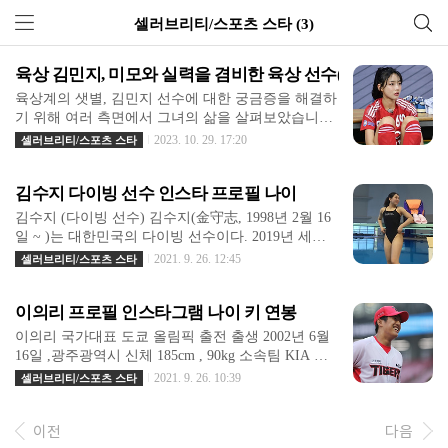
셀러브리티/스포츠 스타 (3)
육상 김민지, 미모와 실력을 겸비한 육상 선수(+ 카리나 닮은
육상계의 샛별, 김민지 선수에 대한 궁금증을 해결하
기 위해 여러 측면에서 그녀의 삶을 살펴보았습니다.
충북 청주에서 태어난 김민지 선수는 현재 27세로, 4
2023. 10. 29. 17:20
셀러브리티/스포츠 스타
00M 허들을 주종목으로 활약하고 있는 육상 선수입
니다. 그녀는 뛰어난 실력 뿐만 아니라 아름다운 외
김수지 다이빙 선수 인스타 프로필 나이
모로도 육상계에서 큰 주목을 받고 있습니다. 김민지
선수는 육상 팬들 사이에서는 "육상여신"과 "바비인
김수지 (다이빙 선수) 김수지(金守志, 1998년 2월 16
형"이라는 별명으로 잘 알려져 있습니다. 그러나 그
일 ~ )는 대한민국의 다이빙 선수이다. 2019년 세계
녀의 별명 뒤에는 강력한 육상 능력이 숨겨져 있습니
수영 선수권 대회에서 다이빙 1m 스프링보드 종목
2021. 9. 26. 12:45
셀러브리티/스포츠 스타
다. 2014년부터 2019년까지 꾸준한 노력과 훈련 끝에
동메달을 획득했다. 김수지 프로필 기본정보 생년월
그녀는 전국체전에서 1위를 차지하는 성과를 이루었
일 1998년 2월 16일 (23세) 출생지 대한민국 울산광
습니다. 뿐만 아니라 김민지 선수는 육상 뿐만 아니
이의리 프로필 인스타그램 나이 키 연봉
역시 울주군 키 152cm 학력 울산대학교 스포츠 국가
라 방송 활동에서도 활발하게 활동하고 있습니다. 20
대한민국 종목 다이빙 소속팀 울산광역시청 코치 한
이의리 국가대표 도쿄 올림픽 출전 출생 2002년 6월
22년에는 MBC 아이돌 육상 대회와 SBS ..
량경 다이빙 월드컵 데뷔 2012년 2월 23일 런던 (3m
16일 ,광주광역시 신체 185cm , 90kg 소속팀 KIA 타
39위) 메달 기록[숨기기] 여자 다이빙 세계 선수권 대
이거즈 ( 투수 ,48 ) 학력 광주제일고등학교 경력 202
2021. 9. 26. 10:39
셀러브리티/스포츠 스타
회 동 2019 광주 1m 스프링보드 아시안 게임 동 2018
1 제32회 도쿄 올림픽 야구 국가대표 2021 KIA 타이
자카르타-팔렘방 1m 스프링보드 유니버시아드 은 20
거즈 사이트 공식홈페이지, 인스타그램 연봉 3,000만
17 타이베이 싱크로나이즈드 3m 스프링보드 동 2017
이전
다음
원 (2021년) 2020년 8월 24일 프로 생활을 시작한 신
타이베이 3m 스프링보드 동아시아 경기 대회 동..