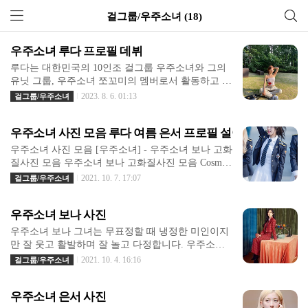
걸그룹/우주소녀 (18)
우주소녀 루다 프로필 데뷔
루다는 대한민국의 10인조 걸그룹 우주소녀와 그의
유닛 그룹, 우주소녀 쪼꼬미의 멤버로서 활동하고 있
습니다. 그녀는 그룹 내에서 서브보컬을 맡고 있으
2023. 8. 6. 01:13
걸그룹/우주소녀
며, 독특하고 개성 있는 음색으로 킬링파트를 담당하
는 경우가 많습니다. 우주소녀 루다 프로필 데뷔 루
우주소녀 사진 모음 루다 여름 은서 프로필 설아 성소 고화질
다는 오디션 때 아이유의 '와'와 윤하의 '비밀번호 48
6'을 불러 합격하였고, 데뷔 전까지의 연습생 기간이
우주소녀 사진 모음 [우주소녀] - 우주소녀 보나 고화
1년 2개월로 짧았습니다. 이런 특성 때문에 다른 멤
질사진 모음 우주소녀 보나 고화질사진 모음 Cosmic
버들과 친해질 시간이 적었지만, 방송을 통해 서로를
Girls (우주소녀) - Bona (보나) 고화질사진 모음 우주
2021. 10. 7. 17:07
걸그룹/우주소녀
더 잘 알게 되었습니다. 그녀는 몇몇 곡에서 후렴부
소녀 보나 프로필 본명 김지연 (金知姸)[1] / Kim Jiye
를 맡기도 하였으며, 특히 미니 8집 Neverland의 타이
on 출생 1995년 8월 19일 (23세) -대구광역시 달서구
틀 곡인 와 수록곡인 에서 후렴을 맡았습니다. 또한,
우주소녀 보나 사진
본리동 국적 대한민국 secretfantasy.tistory.com [우주
후속 앨범 미니 9집의 타이틀 곡 에서는 메인보컬 연
소녀] - 우주소녀 루다 사진 - 쪼꼬미 루다 우주소녀
우주소녀 보나 그녀는 무표정할 때 냉정한 미인이지
정과 비슷한 분량으로 파트를 분배 ..
루다 사진 - 쪼꼬미 루다 우주소녀 루다 사진 본명 이
만 잘 웃고 활발하며 잘 놀고 다정합니다. 우주소녀
루다 (李루다, Lee Luda) 출생 1997년 2월 6일 (24세)
보나는 동생들에게 장난을 많이 치고, 동생들이 먼저
2021. 10. 4. 16:16
걸그룹/우주소녀
서울특별시 동작구 대방동 "우주소녀의 쪼꼬미 루다
그에게 다가가서 장난을 칩니다. 하지만 연습생 때
입니다." 13인조 걸그룹 우주소녀의 멤버이며, 서브
우주소녀 멤버들을 처음 만났을 때 은서가 먼저 다가
보컬을 맡고 있 secretfantasy.tistory...
우주소녀 은서 사진
와 팔짱을 끼고 "식사하러 가자"고 말한 것을 생각하