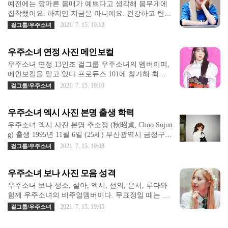
면 꽤 당황한 것 같았어요. 데뷔 초 회사 측은 러블리
예전에는 깡마른 몸매가 예쁘다고 생각해 몸무게에
큐티라는 수식어를 추진했지만 우주소녀 보나는 무
집착했어요. 하지만 지금은 아니에요. 건강하고 탄탄
뚝뚝하고 애교가 없어 어렵다고 말했습니다. 이제 그
한 몸매를 위해 나에게 맞는 운동법을 실천하면서 식
2021. 7. 15. 19:12
걸그룹/우주소녀
녀는 애교가 많아졌고 매우 활동적이지만, 보나는 여
단을 조절하려고 노력해요. – 코스모폴리탄 2018년 6
전히 양갈래, 애교, 또는 그녀가 드러내는 것처럼 움
월호 인터뷰 中 Q: 걸 그룹 멤버들은 몸매 관리가 주
츠릴 만한 가치가 없습니다. 우주소녀 보나는 상당한
우주소녀 연정 사진 메인보컬
요 관심사죠. A: 처음에는 그저 마르기만 한 슬림한
말하기 능력을 가지고 있어서 단체 인터뷰나 예능 프
몸을 만들려고 무작정 살을 뺐어요. 그런데 그건 키
우주소녀 연정 13인조 걸그룹 우주소녀의 멤버이며,
로그램에 많이 출연합니다. 방송을 보시면 그녀가 논
도 크고 튼튼한 제 이미지와 맞지 않더라고요. 대신
메인보컬을 맡고 있다 프로듀스 101에 참가해 최종 1
리..
에너지가 느껴지는 탄탄한 몸, ‘닮고 싶은 몸’을 만들
1인에 들어 I.O.I 활동을 했으며 두 그룹에서 모두 메
2021. 7. 15. 19:10
걸그룹/우주소녀
어야겠다고 다짐했어요. – 코스모폴리탄 2019년 10
인보컬을 맡고 있다. 2013년 9월, 중학교 2학년일 때
월호 인터뷰 中 우주소녀 은서 13인조 걸그룹 우주소
제21회 경기도 청소년 종합 예술제에서 나비의 를 불
녀의 멤버이며, 서브보컬을 맡고 있다. 본인 소개는
우주소녀 엑시 사진 본명 출생 학력
러 대중가요 개인부문 장려상을 수상했다. 2014년 7
'우주소녀의 비타민'이라고 했으나 현재는 사랑둥이
월에는 JYP 연습생 공채 11기 오디션에 지원했다. 지
우주소녀 엑시 사진 본명 추소정 (秋昭貞, Choo Sojun
로 소개하고 있다. 풋풋한 여대생 느낌이..
원 곡은 JOO의 로, 이 곡으로 같은 해 9월에 열린 제2
g) 출생 1995년 11월 6일 (25세) 부산광역시 금정구
2회 경기도 청소년 종합 예술제에 다시 한번 참가하
구서동 신체 166cm, 49kg, 245mm, A형 MBTI ESFP
2021. 7. 15. 19:08
걸그룹/우주소녀
기도 했다. 직후 SM엔터테인먼트의 댄스 특기자로
가족 부모님, 언니(1993년생), 남동생(1996년생) 반려
연습생 생활을 시작해 반년 가량 연습하다가 2015년
묘 아롱이 학력 구서여자중학교 (전학) 상현중학교상
4월 스타쉽으로 옮겼다. 같은 실용음악학원을 다니
우주소녀 보나 사진 모음 성격
현중학교 (졸업) 서울공연예술고등학교 (연기예술과
다가 함께 스타쉽에 들어온 루다는 연정이 프로듀스
/ 졸업) 동덕여대 로고 동덕여자대학교 (방송연예과 /
우주소녀 보나 성소, 설아, 엑시, 선의, 은서, 루다와
101에 참가하던 중..
졸업) 걸크러쉬 매력의 우주소녀 엑시 사진 몇 장 첨
함께 우주소녀의 비주얼멤버이다. 무표정일 때는 도
부 +
도한 느낌이지만, 웃을 때는 따뜻하고 맑은 느낌의
2021. 7. 15. 19:05
걸그룹/우주소녀
매력을 가지고 있다. 귀여운 눈망울이 매력적인 우주
소녀의 보나 사진 몇장 첨부 + "우주소녀의 매력소