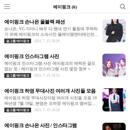
에이핑크 (6)
에이핑크 손나은 올블랙 패션
손나은, YG 가더니 배우 다 됐네 연기 활동에 주력하
기 위해 에이핑크의 소속사인 플레이엠엔터테인먼트
를 떠나 YG엔터테인먼트에 둥지를 튼 손나은 + 에이
2021. 7. 15. 20:29
걸그룹/에이핑크
핑크 손나은 올블랙 패션 + 에이핑크 손나은 출생 19
94년 2월 10일 (27세) 대한민국 서울특별시 강남구
에이핑크 인스타그램 사진
압구정동 직업 가수, 배우 장르 댄스 활동 시기 2011
년 4월 19일 ~ 현재 종교 천주교 소속사 YG엔터테인
에이핑크 인스타그램 사진 에이핑크의 매력은 끝도
먼트 소속 그룹 에이핑크 웹사이트 손나은 - 인스타
없는 듯 / 에이핑크 인스타그램 사진 몇장 첨부 +
그램 학력 서울언북초등학교 (졸업) 청담중학교 (졸
2021. 7. 15. 18:53
걸그룹/에이핑크
업) 압구정고등학교 (전학) 서울공연예술고등학교
무대미술과 (졸업) 동국대학교 연극학부 (학사) 에이
핑크 &#39;손나은&#39; 미모 근황" :: YG식 얼굴 패
에이핑크 하영 무대사진 여러개 사진들 모음
치 완료! 에이핑크 손나은 남자가 봐도 이쁘지 않아
에이핑크 하영 무대사진이랑 여러개 사진들 모음 19
요? 전 여잔데 우결때부터..
96년생 7월 19일, 본명은 오하영 에이핑크 멤버입니
다. 마리텔에서도 유명한 에이핑크 하영! 매력 넘치
2021. 7. 15. 16:26
걸그룹/에이핑크
는 에이핑크 멤버, 존예! :)
에이핑크 손나은 사진 / 인스타그램