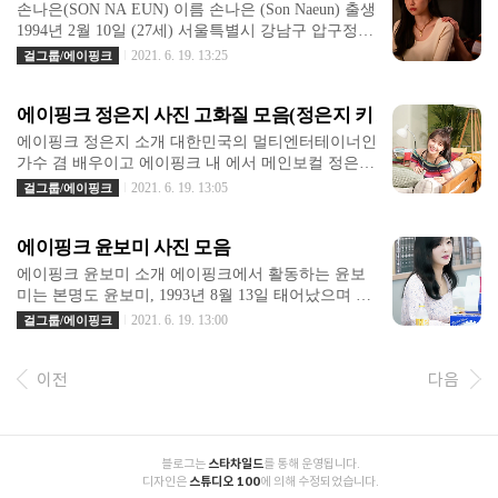
손나은(SON NA EUN) 이름 손나은 (Son Naeun) 출생
1994년 2월 10일 (27세) 서울특별시 강남구 압구정동
국적 대한민국 본관 밀양 손씨 (密陽 孫氏) 신체 167~
2021. 6. 19. 13:25
걸그룹/에이핑크
168cm, 45kg, 허리 18~21인치, B형, 240mm MBTI IN
TJ 가족 아버지 손승완, 어머니, 여동생 손새은(1997
에이핑크 정은지 사진 고화질 모음(정은지 키 / 몸무게 / 혈액형
년생) 학력 서울언북초등학교 (졸업) 서울청담중학
교 (졸업) 압구정고등학교 (전학) 서울공연예술고등
에이핑크 정은지 소개 대한민국의 멀티엔터테이너인
학교 (무대미술과 / 졸업) 동국대학교 (연극학 / 학사)
가수 겸 배우이고 에이핑크 내 에서 메인보컬 정은지
종교 천주교 (세례명: 마르첼라) 별명 손니은, 손여
는 부산출신으로 중1까지만 해도 본명 정혜림 / 대체
2021. 6. 19. 13:05
걸그룹/에이핑크
신, 낭니(낭) 손센터, 손나여신, 손허당, 오른손나은,
로 털털한 이미지 정은지 키 / 몸무게 / 혈액형 / 나이
손데오, 블랙나은, 꽃병풍, 윤보미의 예능제자, 손꽝
걸그룹 AOA 출신 배우 권민아와는 재송여중 동창 /
손, 싸패낭 대한민국의 가수 겸 배우. 걸그룹 에이핑
에이핑크 윤보미 사진 모음
정은지 키 - 정은지는 162cm 몸무게는 47kg이며 B형
크의 멤버이며, 에이핑크에..
/ 정은지 나이 - 1993년 8월 18일생 부산광역시 해운
에이핑크 윤보미 소개 에이핑크에서 활동하는 윤보
대구에서 태어났고 가족으로 부모님과 남동생이 있
미는 본명도 윤보미, 1993년 8월 13일 태어났으며 경
어요. #정은지 #에이핑크 #에이핑크정은지 #에이핑
기도 수원시 권선구 고색동이 고향. 학교는 고색 초
2021. 6. 19. 13:00
걸그룹/에이핑크
크은지 #정은지의가요광장 #정은지메인보컬 #에이
등학교, 고색 중학교, 영신 여자 고등학교를 전학 가
핑크정은지메인보컬 #정은지노래 #정은지솔로 #정
서 한국 예술고등학교를 졸업, 2011년 에이핑크로서
은지유튜브 #정은지드라마 #정은지뮤지컬 #정은지
이전
다음
Seven Springs Of Apink라는 앨범으로 첫 데뷔를 알렸
그레이트코멧 #정은지인스타 #정은지사진 에이핑크
다 . 대한민국 여성 6인조 아이돌 그룹, 플레이엠엔터
정은지 사진 고화질 모음
테인먼트 소속으로 구성되어 데뷔한 에이핑크 2011
년 "에이핑크" 1집 미니앨범 에이핑크(APink) - Mr. C
hu|
          블로그는 
스타차일드
를 통해 운영됩니다.

          디자인은 
스튜디오 100
에 의해 수정되었습니다.
