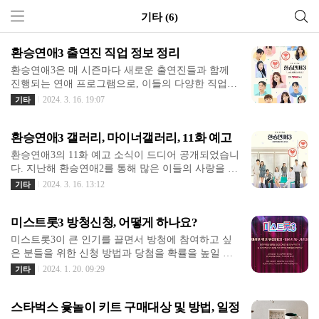
기타 (6)
환승연애3 출연진 직업 정보 정리
환승연애3은 매 시즌마다 새로운 출연진들과 함께
진행되는 연애 프로그램으로, 이들의 다양한 직업과
배경을 알아보는 것은 많은 시청자들에게 흥미로운
2024. 3. 16. 19:07
기타
소재입니다. 이번 시즌의 출연진들은 다양한 경력과
전공을 가지고 있어서 더욱 흥미롭습니다. 이제 함께
환승연애3 갤러리, 마이너갤러리, 11화 예고
환승연애3 출연진들의 직업과 기타 정보를 자세히
알아보겠습니다.남자 출연진 직업과 정보김광태김광
환승연애3의 11화 예고 소식이 드디어 공개되었습니
태는 97년생으로 경희대 아동가족학과를 졸업한 후
다. 지난해 환승연애2를 통해 많은 이들의 사랑을 받
에 현재는 요리 관련 수입 유통 회사에서 영업 마케
았던 현해 커플의 모습이 기억에 남는데요. 이번 시
2024. 3. 16. 13:12
기타
팅을 담당하고 있습니다. 또한 유튜브 먹스타그램을
즌도 그들의 이야기에 더해 더욱 흥미진진한 이야기
통해 활동하기도 했었습니다. 그는 먹는 것을 좋아해
가 펼쳐질 것으로 기대됩니다.https://gall.dcinside.co
서 현재 다니고 있는 회사에서도 관련 업무를 맡고
미스트롯3 방청신청, 어떻게 하나요?
m/mgallery/board/lists/?id=transferlove3 환승연애 시즌
있습니다.https://www.instagram.com/kimkktae/이주원
3 마이너 갤러리 - 커뮤니티 포털 디시인사이드Tivin
미스트롯3이 큰 인기를 끌면서 방청에 참여하고 싶
이주원은 재즈 보컬을 전공하여 현재는 영상 ..
g ott프로그램 환승연애 시즌3에 관한 갤러리입니다.
은 분들을 위한 신청 방법과 당첨을 확률을 높일 수
- 환승연애 시즌3 갤러리에 다양한 이야기를 남겨주
있는 꿀팁을 소개합니다. 매주 목요일 밤에 진행되는
2024. 1. 20. 09:29
기타
세요.gall.dcinside.com 환승연애3의 기다림 끝, 첫 번
트로트 오디션 프로그램은 4회 시청률이 14%대로 기
째 티저 공개환승연애3의 촬영은 이미 완료되어 방
록되어 있습니다. 미스트롯3 방청신청 방법미스트롯
영 준비 중이라고 합니다. 오랜 기다림 끝에 첫 번째
스타벅스 윷놀이 키트 구매대상 및 방법, 일정 한정판매 안내
3 홈페이지 접속: 미스트롯3 방청을 신청하기 위해서
티저가 공개되었는데, ..