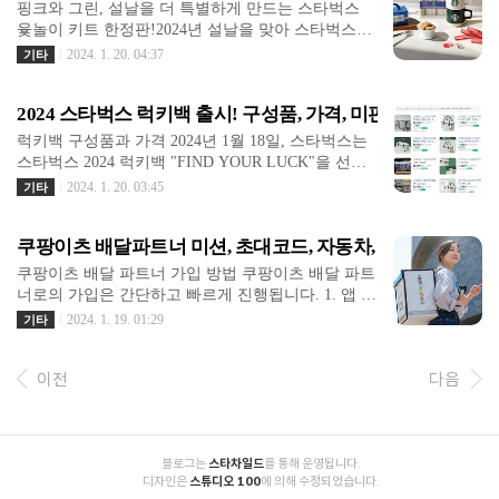
는 미스트롯3 홈페이지에 접속합니다.시청자 참여에
핑크와 그린, 설날을 더 특별하게 만드는 스타벅스
서 신청: 홈페이지에서 '시청자 참여' 섹션으로 이동
윷놀이 키트 한정판!2024년 설날을 맞아 스타벅스가
한 후, 방청신청 버튼을 클릭합니다.구글폼 작성: 해
선보이는 특별한 기프트, 바로 윷놀이 키트입니다.
2024. 1. 20. 04:37
기타
당 페이지에서 나오는 구글폼에 필요한 정보를 정확
핑크와 그린 두 가지 색상으로 출시되어, 소중한 사
히 기입하면 신청은 완료됩니다.미스트롯3 방청 신
람들과 함께하는 민속 놀이를 스타벅스 감성으로 표
청하러 가기미스트롯3 방청 일정과 장소녹화 일정: 1
2024 스타벅스 럭키백 출시! 구성품, 가격, 미판매 매장 안내
현했습니다. 이 특별한 기회를 놓치지 않고, 저렴하
월 29일 일요일, 늦은 밤에 종료 (방청 모집은 녹화
게 구매하는 방법을 알려드립니다. 스타벅스 윷놀이
럭키백 구성품과 가격 2024년 1월 18일, 스타벅스는
중에 진행)장소: 인천 파라다이스 스튜디오파라다이
키트 한정 판매 안내1. 윷놀이 키트 구입 일정핑크 윷
스타벅스 2024 럭키백 "FIND YOUR LUCK"을 선보
스미..
놀이 키트: 1월 15일 (월)부터 온라인에서 구매 가능
입니다. 이 럭키백은 콜드컵, 원두, 텀블러, 머그, 악
2024. 1. 20. 03:45
기타
그린 윷놀이 키트: 1월 23일 (화)부터 매장에서 판매
세사리가 랜덤으로 포함되어 있으며, 추가로 4매의
시작2. 온라인 구매 대상 및 방법대상 상품: 윷놀이
음료쿠폰도 랜덤으로 제공됩니다. 이 모든 것을 68,0
키트 및 해당 세트 또는 옵션 구매 시구매처: 스타벅
쿠팡이츠 배달파트너 미션, 초대코드, 자동차, 자전거 배달
00원에 구매할 수 있으며 판매 기간은 2024년 1월 18
스 온라인 스토어, 카카오 선물하기, SSG.COM, G마
일부터 소진 시까지입니다. 럭키백 구성품 상세 이
쿠팡이츠 배달 파트너 가입 방법 쿠팡이츠 배달 파트
켓, 네이버 스타벅스 윷놀이..
럭키백은 럭키백 전용 상품 1가지와 지난 시즌 출시
너로의 가입은 간단하고 빠르게 진행됩니다. 1. 앱 설
상품 5가지로 구성되어 있습니다. 또한, 일부 럭키백
치 '쿠팡이츠 배달 파트너' 앱을 스마트폰에 다운로드
2024. 1. 19. 01:29
기타
에는 4매의 무료 음료쿠폰이 랜덤으로 추가되어 있
하고 설치합니다. 2. 가입 정보 입력 이메일, 휴대폰
습니다. 상품의 구성은 럭키백마다 다를 수 있으며,
본인인증, 계좌번호를 입력하여 가입을 완료합니다.
구매자는 특별한 운을 찾아보게 될 것입니다. 럭키백
이전
다음
3. 지역 및 배송수단 선택 배달을 원하는 지역을 선택
구매 전에 확인해야 할 사항 럭키백은 운이 좋으면
하고, 이후에는 도보, 자전거, 자동차 중 어떤 수단을
좋은 상품이 나오기도..
사용할지 선택합니다. 4. 수단에 따른 특징 설명 오토
바이/전기자전거(스로틀): 페달 안밟아도 나가는 것
전동킥보드/자동차/자전거/전기자전거(PAS): 페달
          블로그는 
스타차일드
를 통해 운영됩니다.

          디자인은 
스튜디오 100
에 의해 수정되었습니다.

밟아야 나가는 것 쿠팡이츠 도보 배달 쿠팡이츠 도보