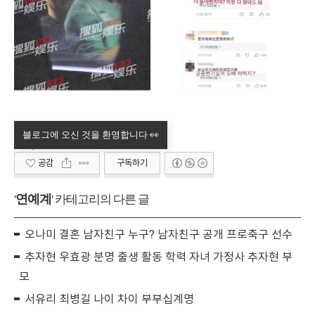
공감
구독하기
연예계
'
' 카테고리의 다른 글
오나미 결혼 남자친구 누구? 남자친구 공개 프로축구 선수
추자현 우효광 분명 출생 활동 학력 자녀 가정사 추자현 부
모
서유리 최병길 나이 차이 부부십계명