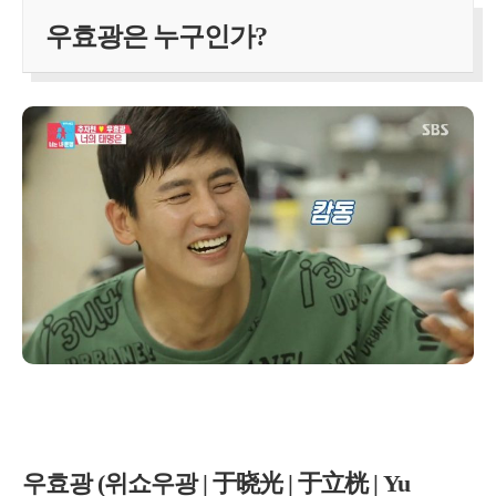
우효광은 누구인가?
우효광 (위쇼우광 | 于晓光 | 于立桄 | Yu