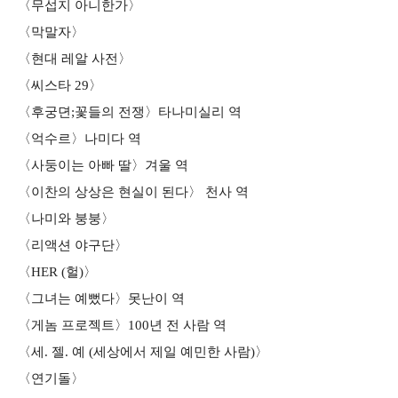
〈무섭지 아니한가〉
〈막말자〉
〈현대 레알 사전〉
〈씨스타 29〉
〈후궁뎐;꽃들의 전쟁〉타나미실리 역
〈억수르〉나미다 역
〈사둥이는 아빠 딸〉겨울 역
〈이찬의 상상은 현실이 된다〉 천사 역
〈나미와 붕붕〉
〈리액션 야구단〉
〈HER (헐)〉
〈그녀는 예뻤다〉못난이 역
〈게놈 프로젝트〉100년 전 사람 역
〈세. 젤. 예 (세상에서 제일 예민한 사람)〉
〈연기돌〉