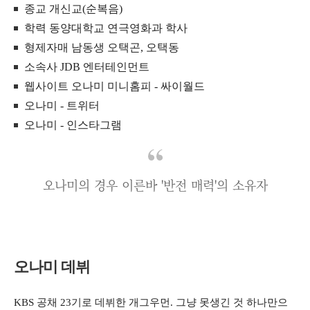
종교 개신교(순복음)
학력 동양대학교 연극영화과 학사
형제자매 남동생 오택곤, 오택동
소속사 JDB 엔터테인먼트
웹사이트 오나미 미니홈피 - 싸이월드
오나미 - 트위터
오나미 - 인스타그램
오나미의 경우 이른바 '반전 매력'의 소유자
오나미 데뷔
KBS 공채 23기로 데뷔한 개그우먼. 그냥 못생긴 것 하나만으