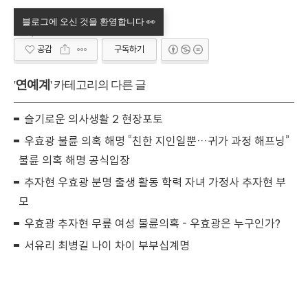
공감
구독하기
연예계
'
' 카테고리의 다른 글
슬기로운 의사생활 2 현장포토
우효광 불륜 의혹 해명 “친한 지인일뿐…귀가 과정 해프닝”
불륜 의혹 해명 공식입장
추자현 우효광 분명 출생 활동 학력 자녀 가정사 추자현 부
모
우효광 추자현 무릎 여성 불륜의혹 - 우효광은 누구인가?
서유리 최병길 나이 차이 부부십계명