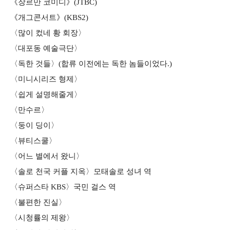
《장르만 코미디》(JTBC)
《개그콘서트》(KBS2)
〈많이 컸네 황 회장〉
〈대포동 예술극단〉
〈독한 것들〉(합류 이전에는 독한 놈들이었다.)
〈미니시리즈 형제〉
〈쉽게 설명해줄게〉
〈만수르〉
〈둥이 딩이〉
〈뷰티스쿨〉
〈어느 별에서 왔니〉
〈솔로 천국 커플 지옥〉모태솔로 성녀 역
〈슈퍼스타 KBS〉국민 걸스 역
〈불편한 진실〉
〈시청률의 제왕〉