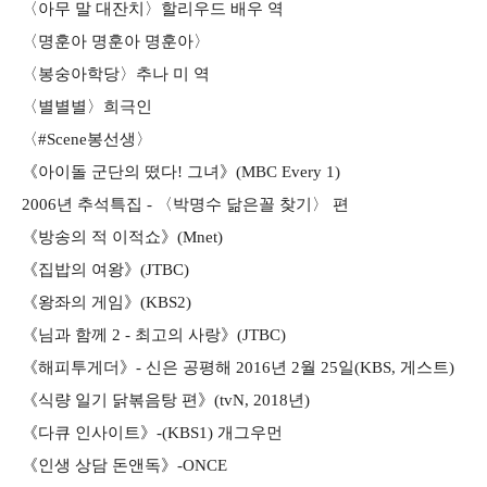
〈아무 말 대잔치〉할리우드 배우 역
〈명훈아 명훈아 명훈아〉
〈봉숭아학당〉추나 미 역
〈별별별〉희극인
〈#Scene봉선생〉
《아이돌 군단의 떴다! 그녀》(MBC Every 1)
2006년 추석특집 - 〈박명수 닮은꼴 찾기〉 편
《방송의 적 이적쇼》(Mnet)
《집밥의 여왕》(JTBC)
《왕좌의 게임》(KBS2)
《님과 함께 2 - 최고의 사랑》(JTBC)
《해피투게더》- 신은 공평해 2016년 2월 25일(KBS, 게스트)
《식량 일기 닭볶음탕 편》(tvN, 2018년)
《다큐 인사이트》-(KBS1) 개그우먼
《인생 상담 돈앤독》-ONCE