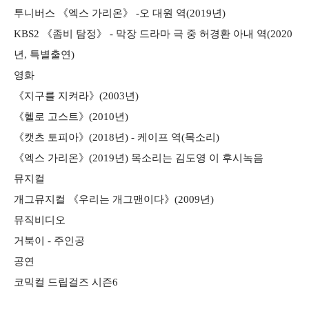
투니버스 《엑스 가리온》 -오 대원 역(2019년)
KBS2 《좀비 탐정》 - 막장 드라마 극 중 허경환 아내 역(2020
년, 특별출연)
영화
《지구를 지켜라》(2003년)
《헬로 고스트》(2010년)
《캣츠 토피아》(2018년) - 케이프 역(목소리)
《엑스 가리온》(2019년) 목소리는 김도영 이 후시녹음
뮤지컬
개그뮤지컬 《우리는 개그맨이다》(2009년)
뮤직비디오
거북이 - 주인공
공연
코믹컬 드립걸즈 시즌6