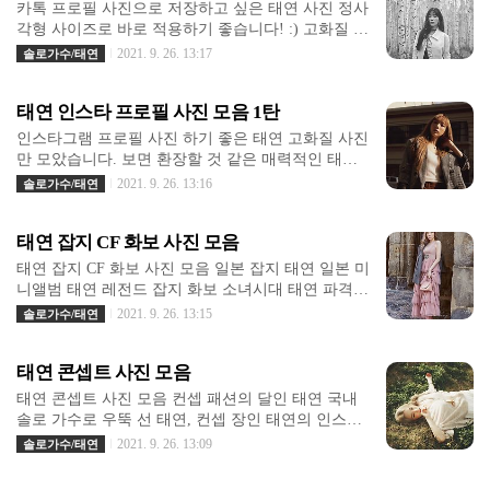
:) 사진은 쉽게 받으시면 되는데, 뭐 어쨌든 잘 받아
카톡 프로필 사진으로 저장하고 싶은 태연 사진 정사
보세요! 스압 주의입니다. 태연 사진 검수 완료 이상
각형 사이즈로 바로 적용하기 좋습니다! :) 고화질 이
한 사진이나 잘못 잘려진 사진들은 모두 삭제완료 +
미지만 골라냈기 때문에 태연 고화질 사진 찾으시는
2021. 9. 26. 13:17
솔로가수/태연
분들은 저장 눌러 다운로드 하세요! 카톡프로필로 하
고 싶은 태연 사진 고퀄리티 모음
태연 인스타 프로필 사진 모음 1탄
인스타그램 프로필 사진 하기 좋은 태연 고화질 사진
만 모았습니다. 보면 환장할 것 같은 매력적인 태연
사진 정사각형 사이즈로 모두 잘라냈기 때문에 인스
2021. 9. 26. 13:16
솔로가수/태연
타그램이나 카톡 프로필 사진으로 하기 좋아요 :)
태연 잡지 CF 화보 사진 모음
태연 잡지 CF 화보 사진 모음 일본 잡지 태연 일본 미
니앨범 태연 레전드 잡지 화보 소녀시대 태연 파격의
상 잡지 화보 전격 공개 최근 태연이가 찍은 일본 잡
2021. 9. 26. 13:15
솔로가수/태연
지 #태연 #태연화보 #태연잡지 #태연일본 #태연일본
잡지 #태연근황
태연 콘셉트 사진 모음
태연 콘셉트 사진 모음 컨셉 패션의 달인 태연 국내
솔로 가수로 우뚝 선 태연, 컨셉 장인 태연의 인스타
그램! 특히 이번 앨범에는 타이틀곡 '스파크', '여기
2021. 9. 26. 13:09
솔로가수/태연
내가 있다', '미친 것처럼 사랑해', '나를 사랑해?' '그
래비티' 등이 수록돼 있다. 지난해 단독 콘서트에서