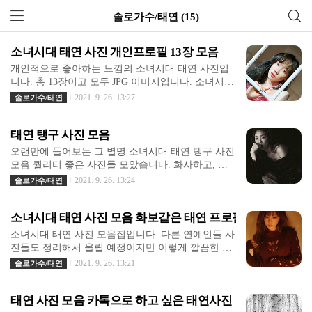
솔로가수/태연 (15)
소녀시대 태연 사진 개인프로필 13장 모음
개인적으로 좋아하는 느낌의 소녀시대 태연 사진입
니다. 총 13장이고 모두 JPG 이미지입니다. 소녀시대
팬 분들 다운받으시면 되겠습니다. 더 많은 사진으로
2021. 9. 26. 13:27
솔로가수/태연
돌아올게요. :-) 당분간 소녀시대 태연 사진은 이걸로
끝입니다! 마음 같아서는 100장, 200장 올리고 싶은
태연 탱구 사진 모음
데, 그러면 너무 느려져서 조금 생각해보니까 한 10
장에서 30장 사이가 딱 적당할 것 같아요. 그 이상 사
오랜만에 들어보는 그 별명 소녀시대 태연 탱구 사진
진 올리면 너무 느려지고 정리도 안되고 그래서 적당
모음 퀄리티 좋은 사진들 모았습니다. 화사하고, 화
하게 사진 올릴 수 있도록 한번 노력해볼게요. 사진
보 사진도 많이 있습니다. 어지간하면 중복없이 올리
2021. 9. 26. 13:24
솔로가수/태연
정리하는 것도 정말 일입니다. 일.
려고 하는데, 모든 사진을 기억하진 못해서 사진이
중복될 수 있으니 참고하시고요! 태연(탱구) 사진 사
소녀시대 태연 사진 모음 화보같은 태연 프로필 사진 스압주
이즈 잘 안맞거나 조금 어설픈 사진들은 모두 컷! 탱
구 사진이었습니다. :-)
소녀시대 태연 사진 모음집입니다. 다른 연예인들 사
진들도 정리해서 올릴 예정이지만 이렇게 깔끔한 정
사각형 사이즈로 이렇게 많은 사진을 올리는 것은 태
2021. 9. 26. 13:21
솔로가수/태연
연이 처음입니다! 지금까지 조금 지저분하게 사진이
업로드 됐는데, 이해해주시고요. 아무래도 정사각형
태연 사진 모음 카톡으로 하고 싶은 태연사진
사이즈의 사진이 보기도 좋고 저장하기도 편합니다.