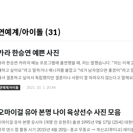
연예계/아이돌 (31)
카라 한승연 예쁜 사진
카라 한승연 카라의 예능 프로그램에 출연했을 때, 저는 말했습니다. "저는 이제 
애하고 싶어요"라고 말하거나 매니저를 붙잡고 "네가 남자였으면 좋겠어"라고 
해서 결혼하고 싶어서 독립했지만 결혼이나 사랑이 잘 따라오지 않는다고 말해요.
구와 헤어졌고, 카라 멤버들의 증언에 따르면, 데이트할 기회가 여러 번 있었지만
2021. 10. 1. 20:44
연예계/아이돌
날아갔는데, 이는 그야말로 행운이 아니다. 이미지를 알든 모르든, 그는 그것을 
몰래 사용합니다. "언젠가 아이를 낳고 엄마가 되는 제 모습을 보니 기분이 좋았고,
과의 대화에서) "결혼하고 싶어요." 하지만 아무도 없어요." 결..
오마이걸 유아 본명 나이 육상선수 사진 모음
오마이걸 유아 본명 유시아 (개명 전 유현주) 출생 1995년 9월 17일 (25세) 
장르 댄스 팝 활동 시기 2015년 4월 20일~ 종교 무종교 → 개신교(루터교) 레