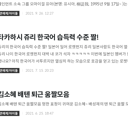
테인먼트 소속 그룹 오마이걸 유아(본명: 유시아, 柳諟我, 1995년 9월 17일~ )
마이걸의 멤버로 활동 1995년 9월 17일에 서울에서 태어났다. 초등학교 시절에
2021. 9. 26. 12:27
연예계/아이돌
다. 오마이걸 유아 하얀 피부와 멋진 드레스 당당해보이는 오마이걸 유아 사진 친
밀리언 댄스 스튜디오에서 활동 중이다. 2015년 걸그룹 오마이걸의 멤버로 데뷔
인댄서 포지션을 맡았다. 2017년에는 ..
타카하시 쥬리 한국어 습득력 수준 짤!
쥬리의 한국어 습득력 수준 짤! 일본어 일어 로켓펀지 쥬리 일본사람도 한국어 
쥬리 나이 한국어 로켓펀치 대박 내 코가 석자 ㅋㅋㅋㅋㅋ 이번에 일본인 멤버가
셨나요? 아직 한국어가 서투르지만 열심히 하는 모습으로 호감을 얻고 있는 로켓
켓펀치 쥬리 한국어 누가 알려줬을까 "답.이.없.다" "바람 맞았다" 대체 한국어
2021. 7. 15. 20:23
연예계/아이돌
문장을 알려주시는건지 궁금 쥬리 한국어 패치 완-벽ㅋㅋㅋ 진짜 한국 사람 다 됐
평가 시간은 ‘한국어 발음 빨리 말하기’였고, 쥬리의 한국어 능력에 대해 알아보는
어 실수담
김소혜 배텐 퇴근 움짤모음
김소혜 배텐 퇴근 움짤모음 멍한 표정이 귀여운 김소혜~ 배성재의 텐 퇴근 움짤 모
2021. 6. 25. 18:47
연예계/아이돌