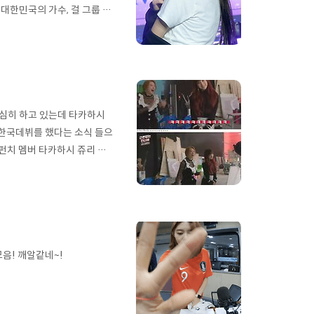
는 대한민국의 가수, 걸 그룹 오
는 육상 선수로 활약하기도 했
오빠 유준선은 안무가이며, 원
했다. 오마이걸에서 유아는 메
열심히 하고 있는데 타카하시
 한국데뷔를 했다는 소식 들으
펀치 멤버 타카하시 쥬리 로
 선생님 누군지 어떤 기준으로
음 일본인 멤버 쥬리의 개별
 시간을 가졌다. 쥬리의 한국
음! 깨알같네~!