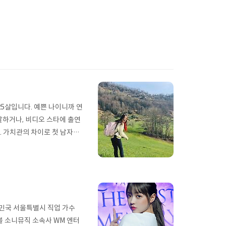
25살입니다. 예쁜 나이니까 연
말하거나, 비디오 스타에 출연
 가치관의 차이로 첫 남자친
, 그럴 때마다 일이 일어나고
자기 파괴적인 유머의 주제로
 그게 제 꿈이었어요." (팬들
대한민국 서울특별시 직업 가수
이블 소니뮤직 소속사 WM 엔터