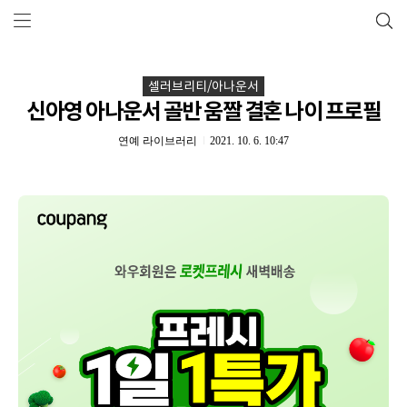
셀러브리티/아나운서
신아영 아나운서 골반 움짤 결혼 나이 프로필
연예 라이브러리
2021. 10. 6. 10:47