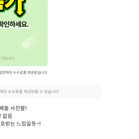
째들 사진짤!
말 없음
보호받는 느낌일듯~!