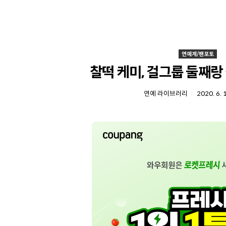
연예계/팬포토
찰떡 케미, 걸그룹 둘째랑
연예 라이브러리
2020. 6. 