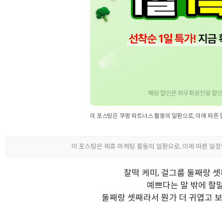
찰떡 케미, 걸그룹 둘째랑 셋
예쁘다는 말 밖에 할
둘째랑 셋째라서 뭔가 더 귀엽고 