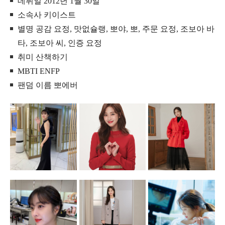
데뷔일 2012년 1월 30일
소속사 키이스트
별명 공감 요정, 맛없슐랭, 뽀야, 뽀, 주문 요정, 조보아 바
타, 조보아 씨, 인증 요정
취미 산책하기
MBTI ENFP
팬덤 이름 뽀에버