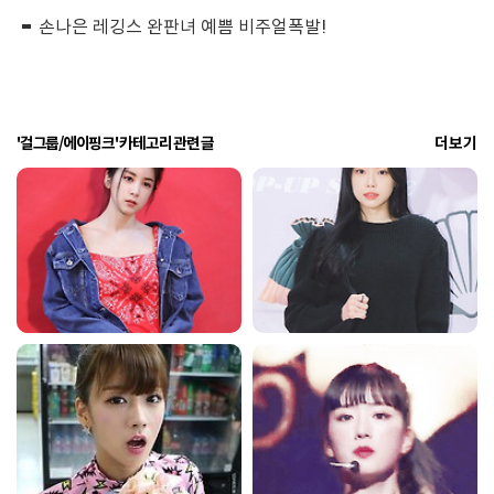
손나은 레깅스 완판녀 예쁨 비주얼폭발!
'걸그룹/에이핑크' 카테고리 관련 글
더보기