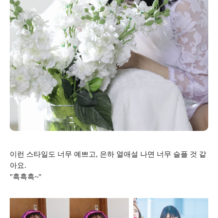
이런 스타일도 너무 예쁘고, 은하 열애설 나면 너무 슬플 것 같
아요.
"흑흑흑~"