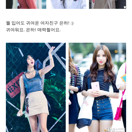
뭘 입어도 귀여운 여자친구 은하! :)
귀여워요. 은하! 매력쩔어요.